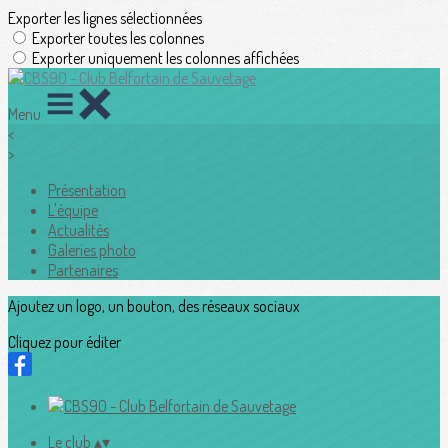
Exporter les lignes sélectionnées
Exporter toutes les colonnes
Exporter uniquement les colonnes affichées
Menu
<
>
Présentation
L'équipe
Actualités
Galeries photo
Partenaires
Ajoutez un logo, un bouton, des réseaux sociaux
Cliquez pour éditer
Le club
▴
▾