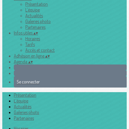
Présentation
L'équipe
Actualités
Galeries photo
Partenaires
Infos utiles
▴
▾
Horaires
Tarifs
Accès et contact
Adhésion en ligne
▴
▾
Agenda
▴
▾
Se connecter
Présentation
L'équipe
Actualités
Galeries photo
Partenaires
Horaires