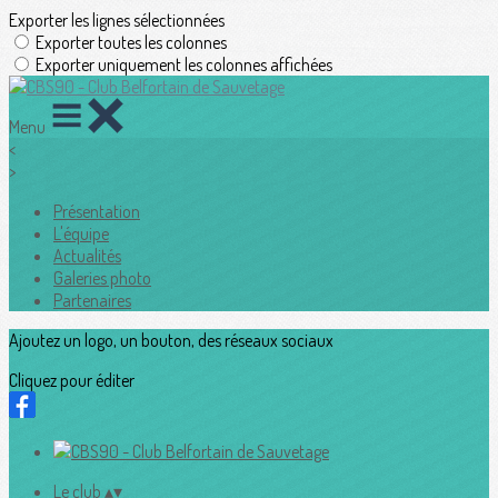
Exporter les lignes sélectionnées
Exporter toutes les colonnes
Exporter uniquement les colonnes affichées
Menu
<
>
Présentation
L'équipe
Actualités
Galeries photo
Partenaires
Ajoutez un logo, un bouton, des réseaux sociaux
Cliquez pour éditer
Le club
▴
▾