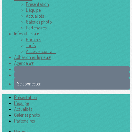
Présentation
L'équipe
Actualités
Galeries photo
Partenaires
Infos utiles
▴
▾
Horaires
Tarifs
Accès et contact
Adhésion en ligne
▴
▾
Agenda
▴
▾
Se connecter
Présentation
L'équipe
Actualités
Galeries photo
Partenaires
Horaires